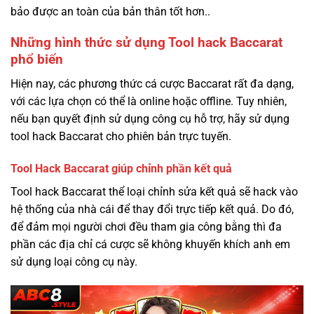
bảo được an toàn của bản thân tốt hơn.
.
Những hình thức sử dụng Tool hack Baccarat
phổ biến
Hiện nay, các phương thức cá cược Baccarat rất đa dạng,
với các lựa chọn có thể là online hoặc offline. Tuy nhiên,
nếu bạn quyết định sử dụng công cụ hỗ trợ, hãy sử dụng
tool hack Baccarat cho phiên bản trực tuyến.
Tool Hack Baccarat giúp chỉnh phần kết quả
Tool hack Baccarat thể loại chỉnh sửa kết quả sẽ hack vào
hệ thống của nhà cái để thay đổi trực tiếp kết quả. Do đó,
để đảm mọi người chơi đều tham gia công bằng thì đa
phần các địa chỉ cá cược sẽ không khuyến khích anh em
sử dụng loại công cụ này.