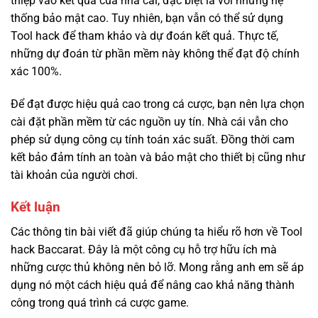
thiệp vào kết quả của nhà cái, đặc biệt là với những hệ
thống bảo mật cao. Tuy nhiên, bạn vẫn có thể sử dụng
Tool hack để tham khảo và dự đoán kết quả. Thực tế,
những dự đoán từ phần mềm này không thể đạt độ chính
xác 100%.
Để đạt được hiệu quả cao trong cá cược, bạn nên lựa chọn
cài đặt phần mềm từ các nguồn uy tín. Nhà cái vẫn cho
phép sử dụng công cụ tính toán xác suất. Đồng thời cam
kết bảo đảm tính an toàn và bảo mật cho thiết bị cũng như
tài khoản của người chơi.
Kết luận
Các thông tin bài viết đã giúp chúng ta hiểu rõ hơn về Tool
hack Baccarat. Đây là một công cụ hỗ trợ hữu ích mà
những cược thủ không nên bỏ lỡ. Mong rằng anh em sẽ áp
dụng nó một cách hiệu quả để nâng cao khả năng thành
công trong quá trình cá cược game.