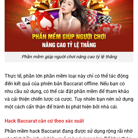
Phần mềm giúp người chơi nâng cao tỷ lệ thắng
Thực tế, phần lớn phần mềm loại này chỉ có thể tác động
đến kết quả của phiên bản Baccarat offline. Nếu bạn có
nhu cầu sử dụng, có thể cài đặt phần mềm để tham khảo
và cải thiện chiến lược cá cược. Tuy nhiên bạn nên sử dụng
một cách cẩn thận để tránh bị phát hiện bởi nhà cái.
Hack Baccarat căn cứ theo xác suất
Phần mềm hack Baccarat đang được sử dụng rộng rãi nhờ