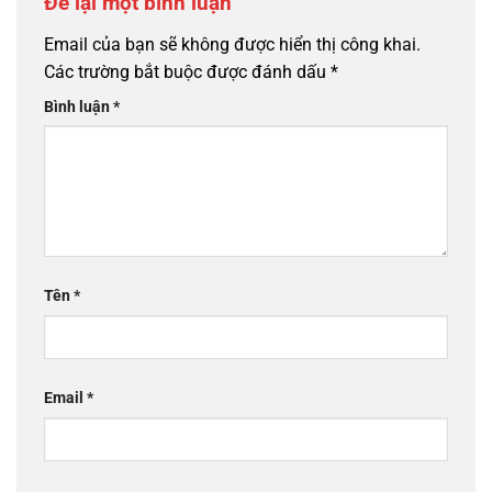
Để lại một bình luận
Email của bạn sẽ không được hiển thị công khai.
Các trường bắt buộc được đánh dấu
*
Bình luận
*
Tên
*
Email
*