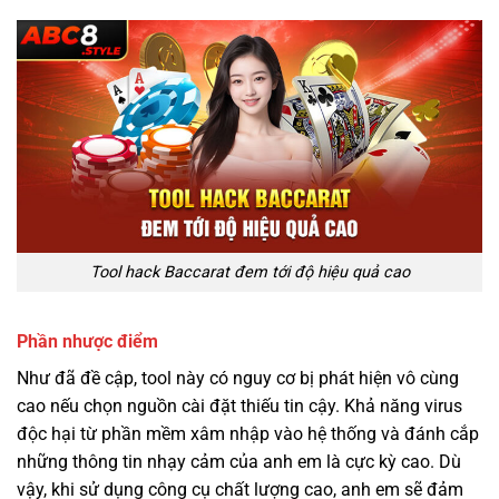
Tool hack Baccarat đem tới độ hiệu quả cao
Phần nhược điểm
Như đã đề cập, tool này có nguy cơ bị phát hiện vô cùng
cao nếu chọn nguồn cài đặt thiếu tin cậy. Khả năng virus
độc hại từ phần mềm xâm nhập vào hệ thống và đánh cắp
những thông tin nhạy cảm của anh em là cực kỳ cao. Dù
vậy, khi sử dụng công cụ chất lượng cao, anh em sẽ đảm