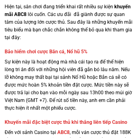
Hiện tại, sân chơi đang triển khai rất nhiều sự kiện
khuyến
mãi ABC8
lôi cuốn. Các ưu đãi đã giành được sự quan
tâm của lượng lớn cược thủ. Sau đây là những khuyến mãi
tiêu biểu mà bạn chắc chắn không thể bỏ qua khi tham gia
tại đây:
Bảo hiểm chơi cược Bắn cá, Nổ hũ 5%
Sự kiện này là hoạt động mà nhà cái tạo ra để thể hiện
lòng tri ân đối với những hội viên đã gắn bó lâu năm. Nếu
lỡ không may thất bại tại sảnh Nổ Hũ hoặc Bắn cá sẽ có
được mức hoàn 5% khoản tiền đặt cược. Mức tiền này sẽ
được trả lại cho bạn vào mỗi ngày sau 13h00 theo múi giờ
Việt Nam (GMT +7). Để rút số tiền này, anh em cần phải
thực hiện ít nhất một phiếu cược.
Khuyến mãi đặc biệt cược thủ khi thắng liên tiếp Casino
Đến với sảnh Casino tại
ABC8
, mỗi ván cược thủ đặt 188K