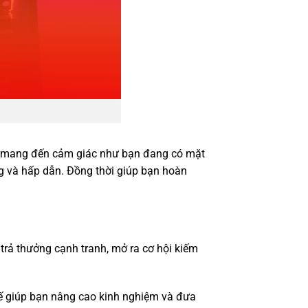
này mang đến cảm giác như bạn đang có mặt
ng và hấp dẫn. Đồng thời giúp bạn hoàn
trả thưởng cạnh tranh, mở ra cơ hội kiếm
thế giúp bạn nâng cao kinh nghiệm và đưa