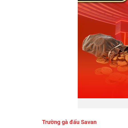
Trường gà đấu Savan