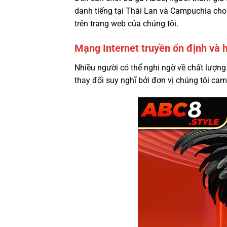
danh tiếng tại Thái Lan và Campuchia cho 
trên trang web của chúng tôi.
Mạng Internet truyền ổn định và 
Nhiều người có thể nghi ngờ về chất lượng
thay đổi suy nghĩ bởi đơn vị chúng tôi ca