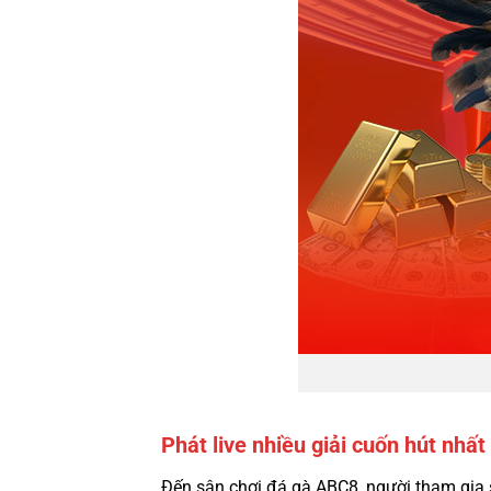
Phát live nhiều giải cuốn hút nhất
Đến sân chơi đá gà ABC8, người tham gia sẽ