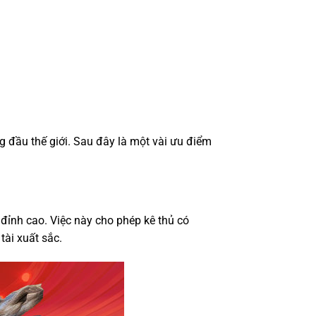
g đầu thế giới. Sau đây là một vài ưu điểm
đỉnh cao. Việc này cho phép kê thủ có
 tài xuất sắc.